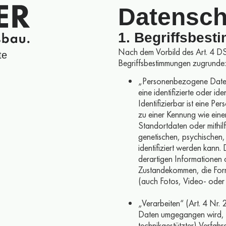
Datensch
1. Begriffsbes
Nach dem Vorbild des Art. 4 D
te
Begriffsbestimmungen zugrunde:
„Personenbezogene Daten“
eine identifizierte oder id
Identifizierbar ist eine Pe
zu einer Kennung wie ein
Standortdaten oder mithil
genetischen, psychischen, 
identifiziert werden kann. 
derartigen Informationen
Zustandekommen, die Form
(auch Fotos, Video- ode
„Verarbeiten“ (Art. 4 Nr
Daten umgegangen wird, gl
technikgestützter) Verfahr