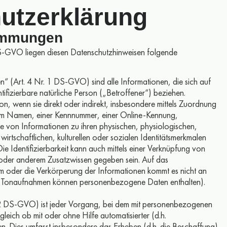
utzerklärung
timmungen
S-GVO liegen diesen Datenschutzhinweisen folgende
 (Art. 4 Nr. 1 DS-GVO) sind alle Informationen, die sich auf
entifizierbare natürliche Person („Betroffener“) beziehen.
rson, wenn sie direkt oder indirekt, insbesondere mittels Zuordnung
em Namen, einer Kennnummer, einer Online-Kennung,
fe von Informationen zu ihren physischen, physiologischen,
wirtschaftlichen, kulturellen oder sozialen Identitätsmerkmalen
Die Identifizierbarkeit kann auch mittels einer Verknüpfung von
 oder anderem Zusatzwissen gegeben sein. Auf das
 oder die Verkörperung der Informationen kommt es nicht an
r Tonaufnahmen können personenbezogene Daten enthalten).
. 2 DS-GVO) ist jeder Vorgang, bei dem mit personenbezogenen
eich ob mit oder ohne Hilfe automatisierter (d.h.
en. Dies umfasst insbesondere das Erheben (d.h. die Beschaffung),