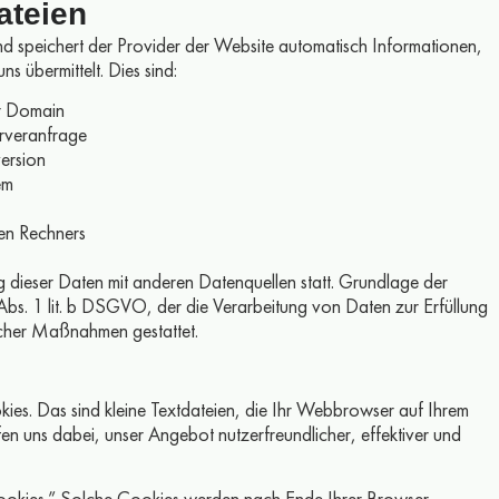
ateien
d speichert der Provider der Website automatisch Informationen,
s übermittelt. Dies sind:
er Domain
rveranfrage
ersion
em
en Rechners
 dieser Daten mit anderen Datenquellen statt. Grundlage der
 Abs. 1 lit. b DSGVO, der die Verarbeitung von Daten zur Erfüllung
icher Maßnahmen gestattet.
es. Das sind kleine Textdateien, die Ihr Webbrowser auf Ihrem
en uns dabei, unser Angebot nutzerfreundlicher, effektiver und
ookies.” Solche Cookies werden nach Ende Ihrer Browser-